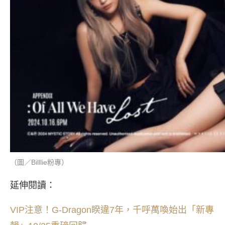
（圖／Billlie粉專）
延伸閱讀：
VIP注意！G-Dragon睽違7年，千呼萬喚始出「新專