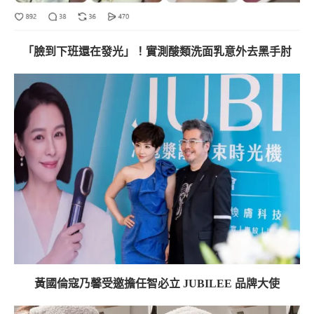
「臉到下班還在發光」！實測酸類洗面乳意外去黑手肘
黃國倫寇乃馨受邀擔任智必立 JUBILEE 品牌大使