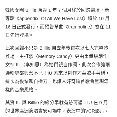
韓國女團 Billlie
睽違 1 年 7 個月終於回歸樂壇，新
專輯《
appendix: Of All We Have Lost
》將於
10
月
16
日正式發行，而預告單曲《
trampoline
》會在
11
日先行登場。
此次回歸不只是
Billlie
自去年後首次以七人完整體
登場，主打歌〈
Memory Candy
〉更由重量級創作
女神
IU
（李知恩）為她們親自作詞，此次合作讓兩
邊粉絲都興奮不已！
IU
素來以創作才華歌手著稱，
這次為後輩親自操刀，也讓人好奇這首歌會呈現怎
樣的音樂風格。
其實
IU
與
Billlie
的緣分早就有跡可循，IU 在 9 月
的世界巡迴演唱會安可場中，表演中的
VCR
影片，