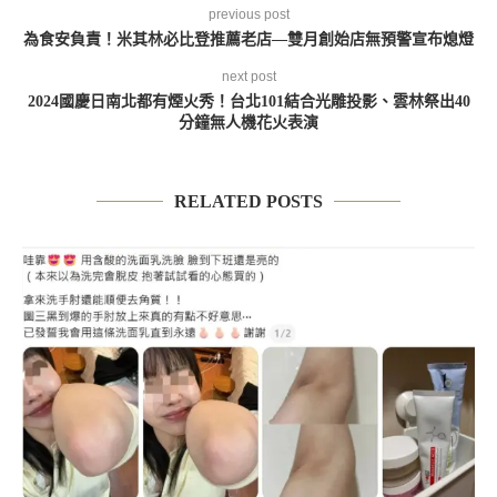
previous post
為食安負責！米其林必比登推薦老店—雙月創始店無預警宣布熄燈
next post
2024國慶日南北都有煙火秀！台北101結合光雕投影、雲林祭出40
分鐘無人機花火表演
RELATED POSTS