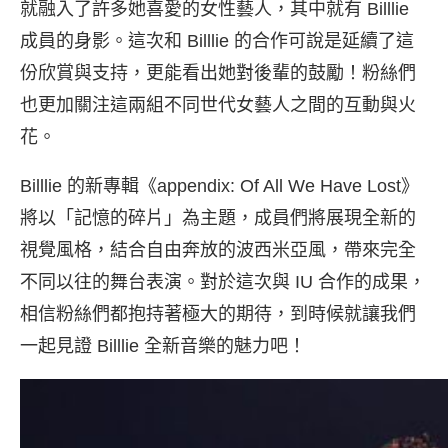
就融入了許多她喜愛的女性藝人，其中就有
Billlie
成員的身影。這次和
Billlie
的合作可說是延續了這
份欣賞與支持，更能看出她對後輩的鼓勵！粉絲們
也更加關注這兩組不同世代女藝人之間的互動與火
花。
Billlie
的新專輯《
appendix: Of All We Have Lost
》
將以「記憶的碎片」為主題，成員們將展現全新的
視覺風格，結合自由奔放的波西米亞風，帶來完全
不同以往的舞台表演。對於這次與
IU
合作的成果，
相信粉絲們都抱持著極大的期待，到時候就讓我們
一起見證
Billlie
全新音樂的魅力吧！