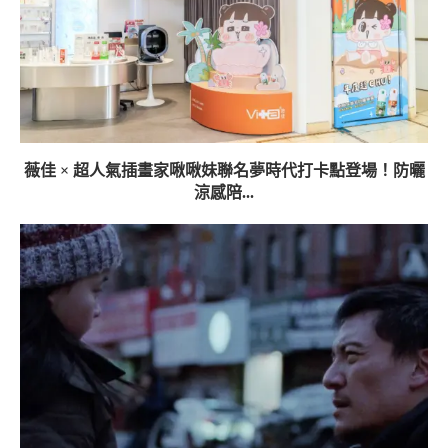
薇佳 × 超人氣插畫家啾啾妹聯名夢時代打卡點登場！防曬
涼感陪...