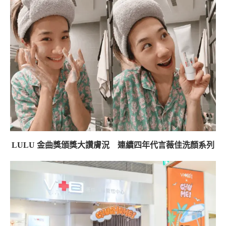
LULU 金曲獎頒獎大讚膚況 連續四年代言薇佳洗顏系列