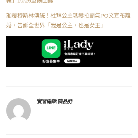
輯」10/25重磅回歸
顛覆穆斯林傳統！杜拜公主瑪赫拉霸氣PO文宣布離
婚，告訴全世界「我是公主，也是女王」
實習編輯 陳品妤