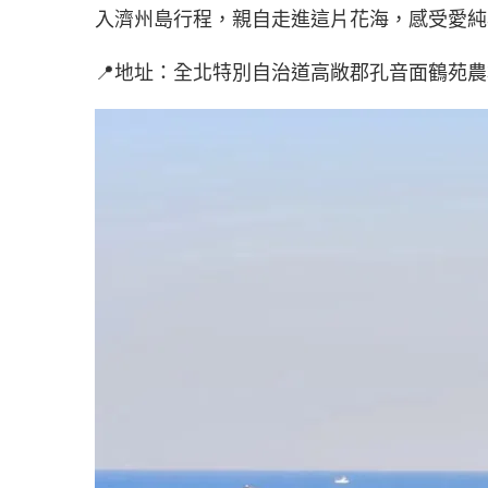
入濟州島行程，親自走進這片花海，感受愛純
📍地址：全北特別自治道高敞郡孔音面鶴苑農場