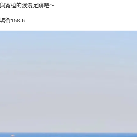
與寬植的浪漫足跡吧～
街158-6