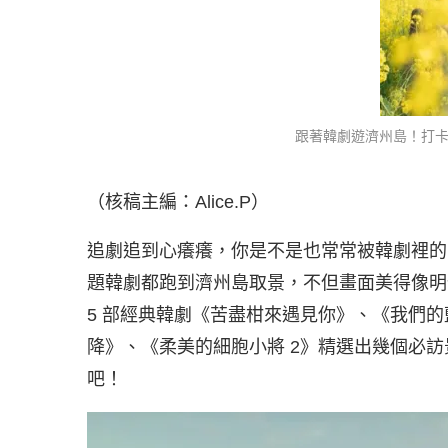
跟著韓劇遊濟州島！打卡《
（核稿主編：Alice.P）
追劇追到心癢癢，你是不是也常常被韓劇裡的
題韓劇都跑到濟州島取景，不但畫面美得像明
5 部經典韓劇《苦盡柑來遇見你》、《我們
降》、《柔美的細胞小將 2》精選出幾個必
吧！