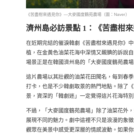
《苦盡柑來遇見你》—大麥國度鶴苑農場（圖：Naver）
濟州島必訪景點 1：《苦盡柑
在近期完結的催淚韓劇《苦盡柑來遇見你》中
植，在金黃色油菜花海中深情又靦腆的訴說自
場景正是在韓國濟州島的「大麥國度鶴苑農場
這片農場以其壯觀的油菜花田聞名，每到春季
打卡，也是不少韓劇取景的熱門地點。除了《
景，資深的「韓劇迷」一定覺得這片花海特別
不過，「大麥國度鶴苑農場」除了油菜花外，
展現不同的魅力。劇中這裡不只是浪漫的象徵
觀眾在美景中感受更深層的情感波動。如果你