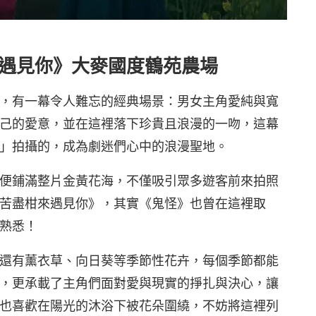
來遇見你》大麥國度鶴苑農場
，有一幕令人難忘的經典場景：男女主角愛純與寬
己的愛意，並在這裡落下珍貴且浪漫的一吻，這幕
」拍攝的，成為劇迷們心中的浪漫聖地。
便鋪滿整片金黃花海，不僅吸引眾多遊客前來拍照
苦盡柑來遇見你》，其實《鬼怪》也曾在這裡取
熟悉！
還有薰衣草、向日葵等季節性花卉，每個季節都能
，更承載了主角們面對愛與現實的掙扎與決心，讓
也喜歡在陽光的沐浴下被花朵圍繞，不妨將這裡列