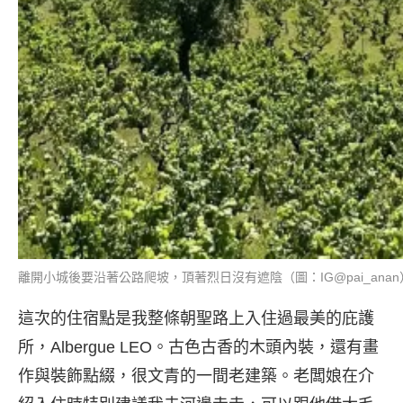
離開小城後要沿著公路爬坡，頂著烈日沒有遮陰（圖：IG@pai_anan
這次的住宿點是我整條朝聖路上入住過最美的庇護
所，Albergue LEO。古色古香的木頭內裝，還有畫
作與裝飾點綴，很文青的一間老建築。老闆娘在介