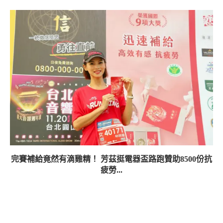
完賽補給竟然有滴雞精！ 芳茲挺電器盃路跑贊助8500份抗
疲勞...