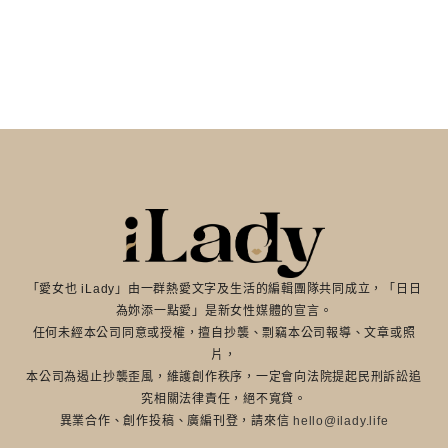
「愛女也 iLady」由一群熱愛文字及生活的編輯團隊共同成立，「日日
為妳添一點愛」是新女性媒體的宣言。
任何未經本公司同意或授權，擅自抄襲、剽竊本公司報導、文章或照
片，
本公司為遏止抄襲歪風，維護創作秩序，一定會向法院提起民刑訴訟追
究相關法律責任，絕不寬貸。
異業合作、創作投稿、廣編刊登，請來信
hello@ilady.life