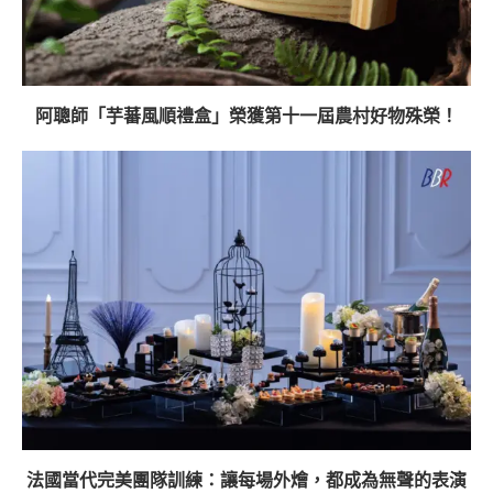
阿聰師「芋蕃風順禮盒」榮獲第十一屆農村好物殊榮！
法國當代完美團隊訓練：讓每場外燴，都成為無聲的表演