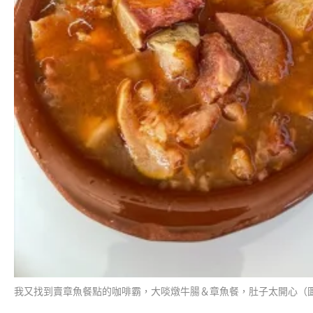
我又找到賣章魚餐點的咖啡霸，大啖燉牛腸＆章魚餐，肚子太開心（圖：IG