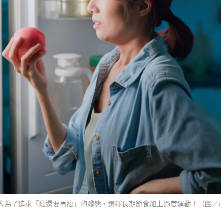
人為了追求「瘦還要再瘦」的體態，選擇長期節食加上過度運動！（圖／ca