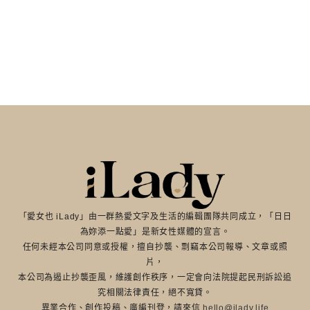
「愛女也 iLady」由一群熱愛文字及生活的編輯團隊共同成立，「日日
為妳添一點愛」是新女性媒體的宣言。
任何未經本公司同意或授權，擅自抄襲、剽竊本公司報導、文章或照
片，
本公司為遏止抄襲歪風，維護創作秩序，一定會向法院提起民刑訴訟追
究相關法律責任，絕不寬貸。
異業合作、創作投稿、廣編刊登，請來信
hello@ilady.life