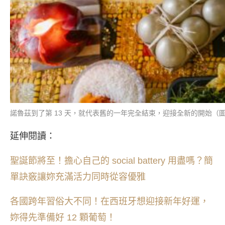
諾魯茲到了第 13 天，就代表舊的一年完全結束，迎接全新的開始（圖/ p
延伸閱讀：
聖誕節將至！擔心自己的 social battery 用盡嗎？簡
單訣竅讓妳充滿活力同時從容優雅
各國跨年習俗大不同！在西班牙想迎接新年好運，
妳得先準備好 12 顆葡萄！