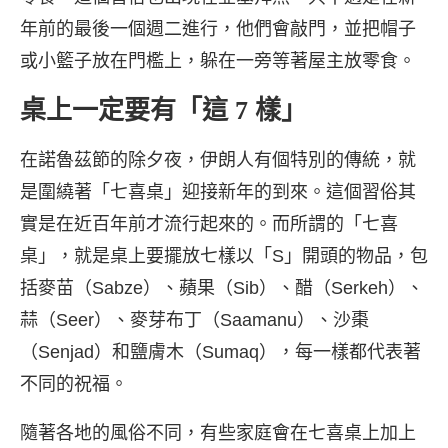
年前的最後一個週二進行，他們會敲門，並把帽子
或小籃子放在門檻上，躲在一旁等著屋主放零食。
桌上一定要有「這 7 樣」
在諾魯茲節的除夕夜，伊朗人有個特別的傳統，就
是圍繞著「七喜桌」迎接新年的到來。這個習俗其
實是在近百年前才流行起來的。而所謂的「七喜
桌」，就是桌上要擺放七樣以「S」開頭的物品，包
括麥苗（Sabze）、蘋果（Sib）、醋（Serkeh）、
蒜（Seer）、麥芽布丁（Saamanu）、沙棗
（Senjad）和鹽膚木（Sumaq），每一樣都代表著
不同的祝福。
隨著各地的風俗不同，有些家庭會在七喜桌上加上