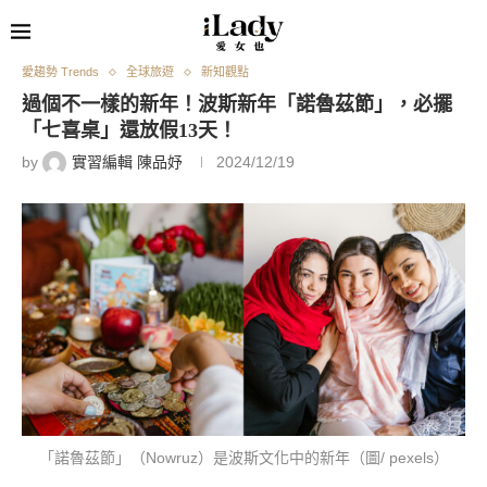
愛趨勢 Trends
全球旅遊
新知觀點
過個不一樣的新年！波斯新年「諾魯茲節」，必擺
「七喜桌」還放假13天！
by
實習編輯 陳品妤
2024/12/19
「諾魯茲節」（Nowruz）是波斯文化中的新年（圖/ pexels）