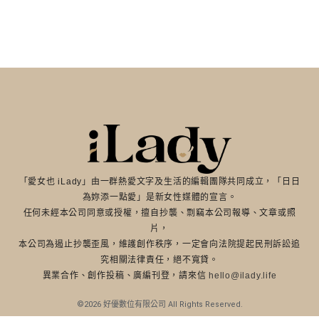
「愛女也 iLady」由一群熱愛文字及生活的編輯團隊共同成立，「日日
為妳添一點愛」是新女性媒體的宣言。
任何未經本公司同意或授權，擅自抄襲、剽竊本公司報導、文章或照
片，
本公司為遏止抄襲歪風，維護創作秩序，一定會向法院提起民刑訴訟追
究相關法律責任，絕不寬貸。
異業合作、創作投稿、廣編刊登，請來信
hello@ilady.life
©2026 好優數位有限公司 All Rights Reserved.