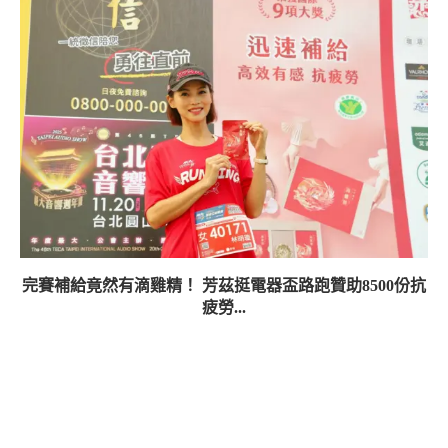
完賽補給竟然有滴雞精！ 芳茲挺電器盃路跑贊助8500份抗
疲勞...