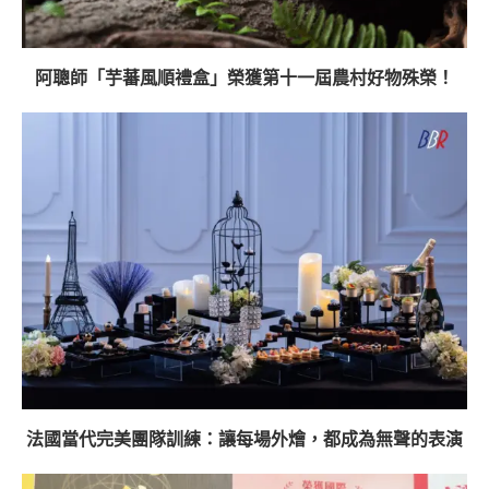
阿聰師「芋蕃風順禮盒」榮獲第十一屆農村好物殊榮！
法國當代完美團隊訓練：讓每場外燴，都成為無聲的表演