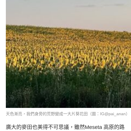
天色漸亮，我們身旁的荒野變成一大片葵花田（圖：IG@pai_anan）
廣大的麥田也美得不可思議，雖然Meseta 高原的路