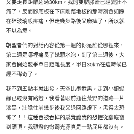
又要走長距離超過30km，我的雙腿膝蓋已經變壯不
痛了，反而腳底板在下床剛踏地板的那時刻會如踩
在碎玻璃般疼痛，但走幾步路後又麻痺了，所以就
不以為意。
朝聖者們的對話內容從第一週的你是誰從哪裡來，
第二週是哪裡痛長了幾顆水泡，到了第三週後，大
家會開始競爭單日距離長度。單日30km在這時候已
經不稀奇了。
我不到五點半就出發，天空比墨還黑，走到小鎮邊
緣已經沒有路燈，我看著眼前通往荒野的道路一片
漆黑，壯膽往前幾步後我又退回路燈下，黑得太恐
怖了！！這種會被吞掉的感覺讓我的恐懼從腳底竄
到頭頂，我頭燈的微弱光源真是一點屁用都沒有。