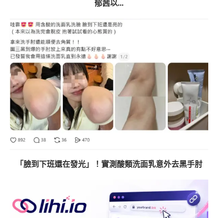
郁茜以...
「臉到下班還在發光」！實測酸類洗面乳意外去黑手肘