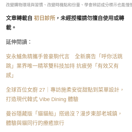
改變購物環境與習慣、改變時機點和份量、學會辨認成分標示也能慢慢
文章轉載自
初日診所
，未經授權請勿擅自使用或轉
載。
延伸閱讀：
安永鱸魚精攜手曾豪駒代言 全新廣告「呼你活跳
跳」業界唯一精萃雙科技加持 抗疲勞「有效又有
感」
全球百位女廚 27｜專訪施柔安從甜點到菜單設計，
打造現代韓式 Vibe Dining 體驗
曼谷隱藏版「貓貓船」搭過沒？漫步東部老城鎮，
體驗與貓同行的療癒旅行