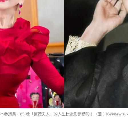
員，85 歲「黛薇夫人」的人生比電影還精彩！（圖：IG@dewisukarnooffi