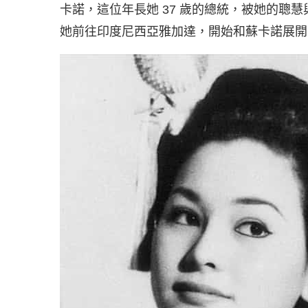
卡諾，這位年長她 37 歲的總統，被她的聰慧
她前往印度尼西亞雅加達，開始和蘇卡諾展開