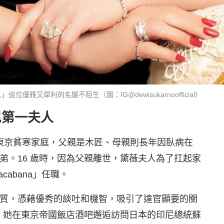
又犀利的名媛不陌生（圖：IG@dewisukarnoofficial）
尼第一夫人
於東京貧寒家庭，父親是木匠、母親則長年因臥病在
弟。16 歲時，因為父親離世，黛薇夫人為了扛起家
abana」任職。
質，憑藉優秀的談吐和機智，吸引了達官顯要的關
下，她在東京帝國飯店酒吧邂逅訪問日本的印尼總統蘇