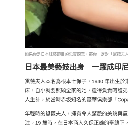
如果你是日本綜藝節目的忠實觀眾，那你一定對「黛薇夫人」這位優雅
日本最美藝妓出身 一躍成印
黛薇夫人本名為根本七保子，1940 年出生
床，自小就要照顧全家的她，還得負責呵護弟
人生計，於當時赤坂知名的豪華俱樂部「Copac
年輕時的黛薇夫人，擁有令人驚艷的美貌與氣
注。19 歲時，在日本商人久保正雄的牽線