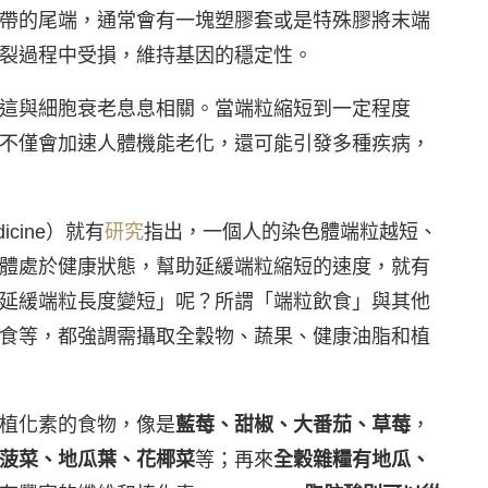
帶的尾端，通常會有一塊塑膠套或是特殊膠將末端
裂過程中受損，維持基因的穩定性。
這與細胞衰老息息相關。當端粒縮短到一定程度
不僅會加速人體機能老化，還可能引發多種疾病，
dicine）就有
研究
指出，一個人的染色體端粒越短、
體處於健康狀態，幫助延緩端粒縮短的速度，就有
延緩端粒長度變短」呢？所謂「端粒飲食」與其他
食等，都強調需攝取全穀物、蔬果、健康油脂和植
植化素的食物，像是
藍莓、甜椒、大番茄、草莓
，
菠菜、地瓜葉、花椰菜
等；再來
全穀雜糧有地瓜、