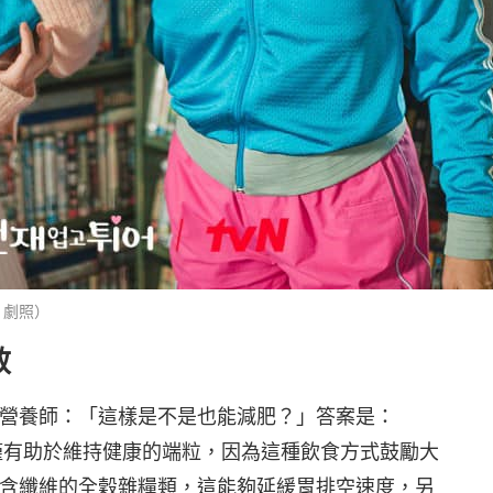
》劇照）
效
營養師：「這樣是不是也能減肥？」答案是：
不僅有助於維持健康的端粒，因為這種飲食方式鼓勵大
含纖維的全穀雜糧類，這能夠延緩胃排空速度，另