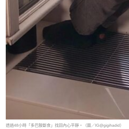
透過48小時「多巴胺斷食」找回內心平靜。（圖／IG@gigihadid）