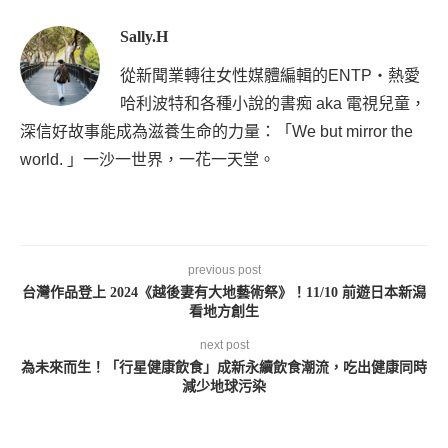
Sally.H
從新聞業轉往女性媒體編輯的ENTP・熱愛
哈利波特和各種小說的書痴 aka 電視兒童，
深信好故事能成為滋養生命的力量：「We but mirror the
world. 」一沙一世界，一花一天堂。
previous post
台灣作品登上 2024《越後妻有大地藝術祭》！11/10 前遊日本新潟
看地方創生
next post
為未來而生！「行星健康飲食」成新永續飲食潮流，吃出健康同時
減少地球污染