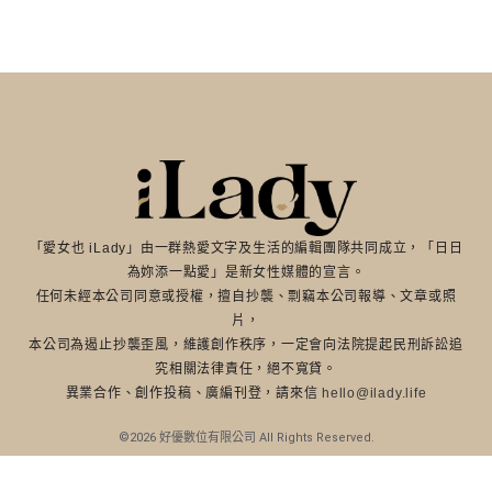
「愛女也 iLady」由一群熱愛文字及生活的編輯團隊共同成立，「日日
為妳添一點愛」是新女性媒體的宣言。
任何未經本公司同意或授權，擅自抄襲、剽竊本公司報導、文章或照
片，
本公司為遏止抄襲歪風，維護創作秩序，一定會向法院提起民刑訴訟追
究相關法律責任，絕不寬貸。
異業合作、創作投稿、廣編刊登，請來信
hello@ilady.life
©2026 好優數位有限公司 All Rights Reserved.