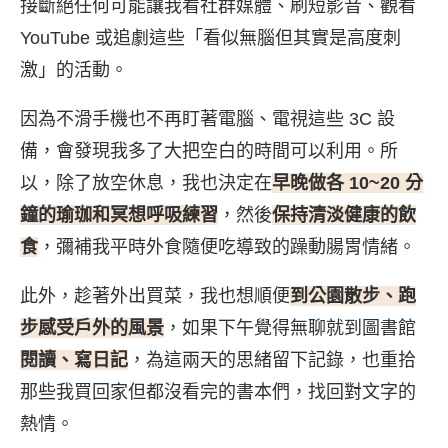
接斷絕任何可能讓我看社群媒體、刷短影音、觀看
YouTube 或追劇這些「看似無腦但其實是高度刺
激」的活動。
因為不滑手機也不再盯著電腦、電視這些 3C 設
備，會發現我多了大把空白的時間可以利用。所
以，除了放空休息，我也決定在
早晚做各 10~20 分
鐘的瑜珈和冥想呼吸練習
，然後
保持清淡健康的飲
食
，彌補我平時外食隨便吃導致的躁動腸胃情緒。
此外，趁著外出買菜，我也想順便
到公園散步、跑
步感受戶外的風景
，如果下午覺得無聊就到圖書館
閱讀、寫日記
，為這兩天的思緒留下記錄，也重拾
那些我買回家但都沒看完的書本們，找回對文字的
熱情。