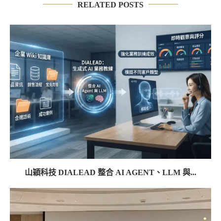
RELATED POSTS
山穎科技 DIALEAD 整合 AI AGENT、LLM 與...