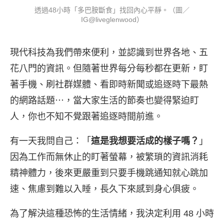
透過48小時「多巴胺斷食」找回內心平靜。（圖／
IG@liveglenwood）
現代科技為我們帶來便利，並認識到世界各地、五
花八門的資訊。但隨著世界每分每秒都在更新，盯
著手機、刷社群媒體、看即時新聞或追逐時下最熱
的網路話題⋯，當大家生活的節奏也變得緊迫盯
人，你也不知不覺跟著追逐時間前進。
有一天我問自己：「
這是我想要活成的樣子嗎？
」
因為工作而無休止的盯著螢幕，被繁瑣的資訊消耗
精神體力，後來更嚴重到只要手機跳通知就心跳加
速、焦慮到難以入睡，長久下來感到身心俱疲。
為了解決這種恐怖的生活情緒，我決定利用 48 小時