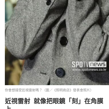
你會想接受近視雷射嗎？（圖／《照明商店》發表會照片）
近視雷射 就像把眼鏡「刻」在角膜