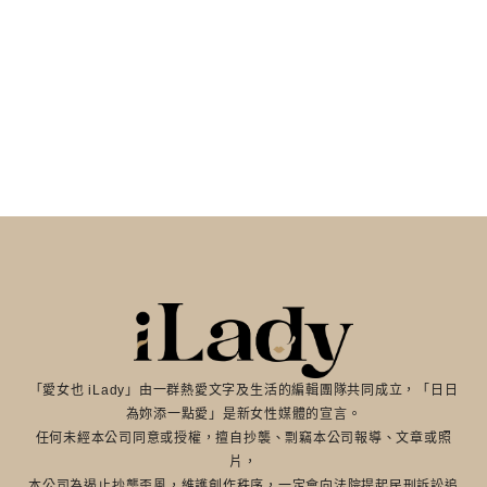
「愛女也 iLady」由一群熱愛文字及生活的編輯團隊共同成立，「日日
為妳添一點愛」是新女性媒體的宣言。
任何未經本公司同意或授權，擅自抄襲、剽竊本公司報導、文章或照
片，
本公司為遏止抄襲歪風，維護創作秩序，一定會向法院提起民刑訴訟追