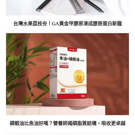
台灣水果荔枝夯！GA黃金甲膠原凍成膠原蛋白新寵
磷蝦油比魚油好嗎？營養師揭磷脂質結構，吸收更卓越