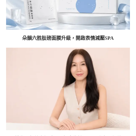
朵韻六胜肽磅面膜升級，開啟表情減壓SPA