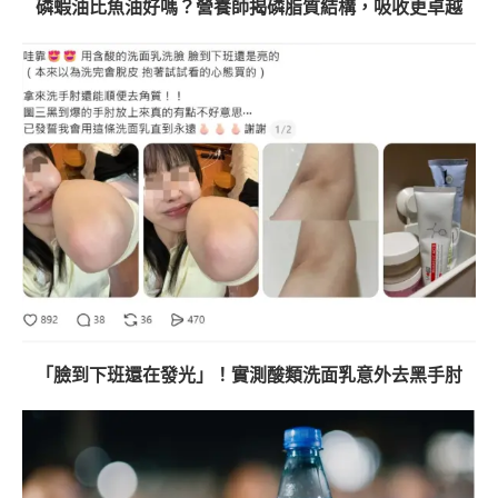
磷蝦油比魚油好嗎？營養師揭磷脂質結構，吸收更卓越
「臉到下班還在發光」！實測酸類洗面乳意外去黑手肘