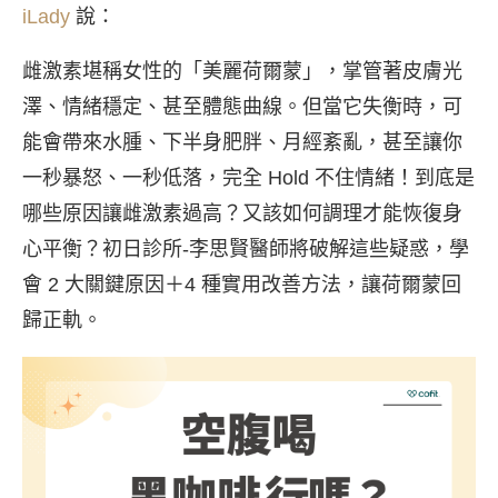
iLady
說：
雌激素堪稱女性的「美麗荷爾蒙」，掌管著皮膚光
澤、情緒穩定、甚至體態曲線。但當它失衡時，可
能會帶來水腫、下半身肥胖、月經紊亂，甚至讓你
一秒暴怒、一秒低落，完全 Hold 不住情緒！到底是
哪些原因讓雌激素過高？又該如何調理才能恢復身
心平衡？初日診所-李思賢醫師將破解這些疑惑，學
會 2 大關鍵原因＋4 種實用改善方法，讓荷爾蒙回
歸正軌。