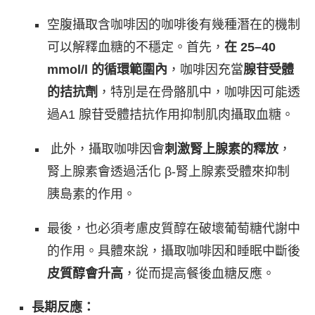
空腹攝取含咖啡因的咖啡後有幾種潛在的機制
可以解釋血糖的不穩定。首先，
在 25–40
mmol/l 的循環範圍內
，咖啡因充當
腺苷受體
的拮抗劑
，特別是在骨骼肌中，咖啡因可能透
過A1 腺苷受體拮抗作用抑制肌肉攝取血糖。
此外，攝取咖啡因會
刺激腎上腺素的釋放
，
腎上腺素會透過活化 β-腎上腺素受體來抑制
胰島素的作用。
最後，也必須考慮皮質醇在破壞葡萄糖代謝中
的作用。具體來說，攝取咖啡因和睡眠中斷後
皮質醇會升高
，從而提高餐後血糖反應。
長期反應：