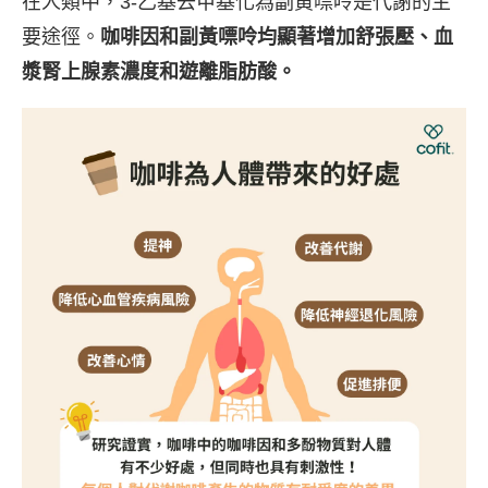
在人類中，3-乙基去甲基化為副黃嘌呤是代謝的主
要途徑。
咖啡因和副黃嘌呤均顯著增加舒張壓、血
漿腎上腺素濃度和遊離脂肪酸。