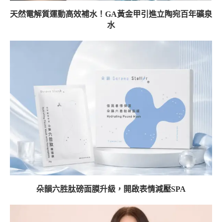
天然電解質運動高效補水！GA黃金甲引進立陶宛百年礦泉
水
朵韻六胜肽磅面膜升級，開啟表情減壓SPA