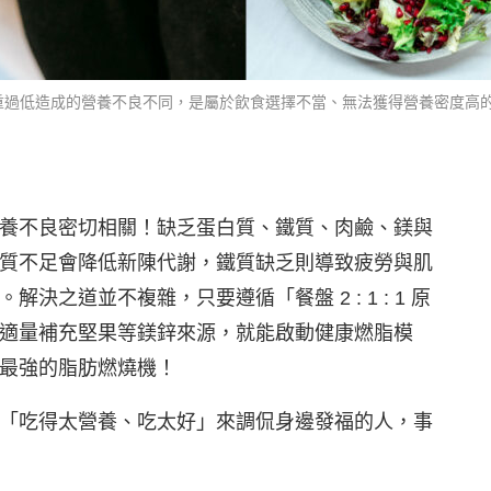
過低造成的營養不良不同，是屬於飲食選擇不當、無法獲得營養密度高的食物而
養不良密切相關！缺乏蛋白質、鐵質、肉鹼、鎂與
質不足會降低新陳代謝，鐵質缺乏則導致疲勞與肌
之道並不複雜，只要遵循「餐盤 2 : 1 : 1 原
適量補充堅果等鎂鋅來源，就能啟動健康燃脂模
最強的脂肪燃燒機！
「吃得太營養、吃太好」來調侃身邊發福的人，事