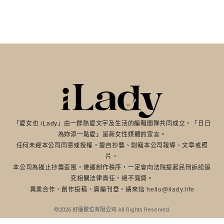
「愛女也 iLady」由一群熱愛文字及生活的編輯團隊共同成立，「日日
為妳添一點愛」是新女性媒體的宣言。
任何未經本公司同意或授權，擅自抄襲、剽竊本公司報導、文章或照
片，
本公司為遏止抄襲歪風，維護創作秩序，一定會向法院提起民刑訴訟追
究相關法律責任，絕不寬貸。
異業合作、創作投稿、廣編刊登，請來信
hello@ilady.life
©2026 好優數位有限公司 All Rights Reserved.