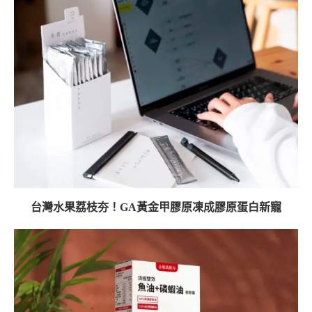
台灣水果荔枝夯！GA黃金甲膠原凍成膠原蛋白新寵