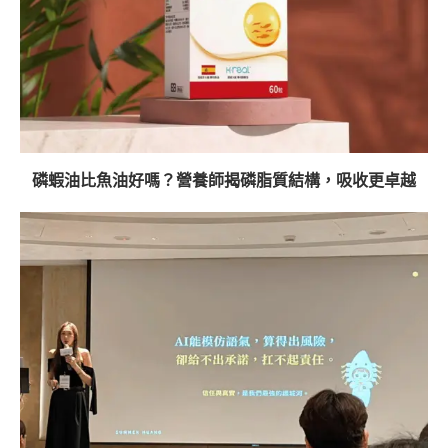
磷蝦油比魚油好嗎？營養師揭磷脂質結構，吸收更卓越