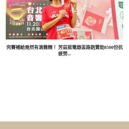
完賽補給竟然有滴雞精！ 芳茲挺電器盃路跑贊助8500份抗
疲勞...