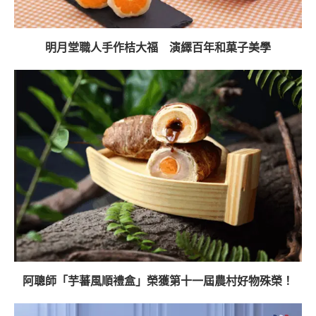
明月堂職人手作桔大福 演繹百年和菓子美學
阿聰師「芋蕃風順禮盒」榮獲第十一屆農村好物殊榮！