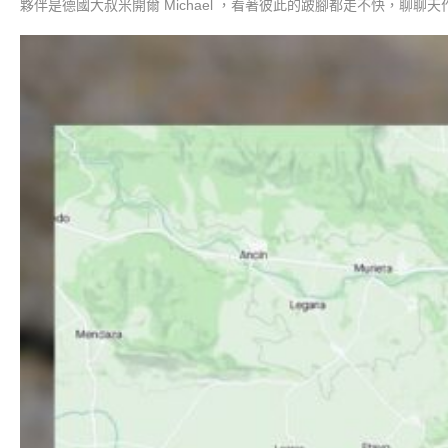
夥伴是德國大叔米開爾 Michael ，看著彼此的跛腳都走不快，聊聊天作