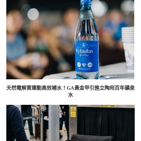
天然電解質運動高效補水！GA黃金甲引進立陶宛百年礦泉
水