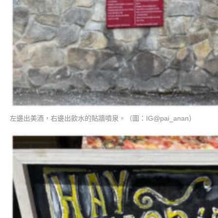
左邊出美酒，右邊出飲水的貼牆噴泉。（圖：IG@pai_anan）