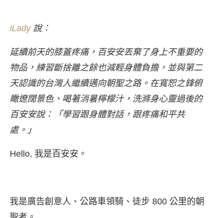
iLady
說：
延續前天的膝蓋疼痛，百安安丟棄了身上不重要的
物品，練習斷捨離之餘也減輕身體負擔，並與第二
天認識的台灣人繼續邁向朝聖之路。在寬恕之鋒俯
瞰遼闊景色、喝著消暑檸檬汁，洗滌身心靈過後的
百安安說：「學習跟身體對話，跟疼痛和平共
處。」
Hello, 我是百安安。
我是廣告創意人、公路車領騎、徒步 800 公里的朝
聖者。