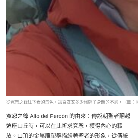
從寬恕之鋒往下看的景色，讓百安安多少減輕了身體的不適。（圖：IG@p
寬恕之鋒 Alto del Perdón 的由來：傳說朝聖者翻越
這座山丘時，可以在此祈求寬恕，獲得內心的釋
放。山頂的金屬雕塑群描繪著聖者的形象，從傳統