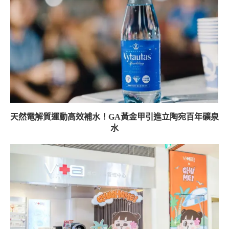
天然電解質運動高效補水！GA黃金甲引進立陶宛百年礦泉
水