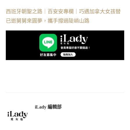
西班牙朝聖之路｜百安安專欄｜巧遇加拿大女孩替
已逝舅舅來圓夢，攜手撐過陡峭山路
iLady 編輯部