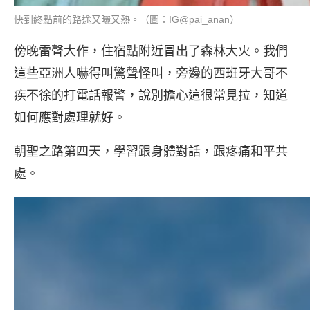
快到終點前的路途又曬又熱。（圖：IG@pai_anan）
傍晚雷聲大作，住宿點附近冒出了森林大火。我們
這些亞洲人嚇得叫驚聲怪叫，旁邊的西班牙大哥不
疾不徐的打電話報警，說別擔心這很常見拉，知道
如何應對處理就好。
朝聖之路第四天，學習跟身體對話，跟疼痛和平共
處。