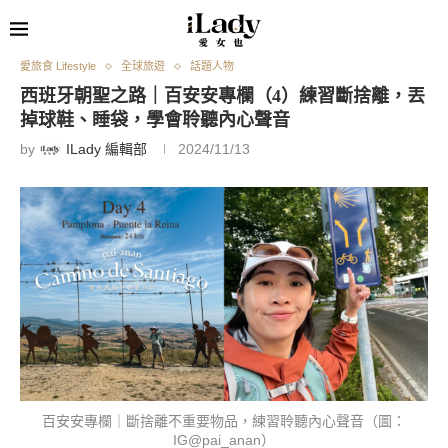
愛旅食 Lifestyle
全球旅遊
話題人物
西班牙朝聖之路｜百安安專欄（4）練習斷捨離，丟
掉球鞋、睡袋，學會聆聽內心聲音
by
ILady 編輯部
2024/11/13
百安安專欄｜斷捨離不重要物品，練習聆聽內心聲音（圖：
IG@pai_anan）