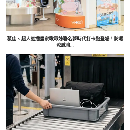
薇佳 × 超人氣插畫家啾啾妹聯名夢時代打卡點登場！防曬
涼感陪...