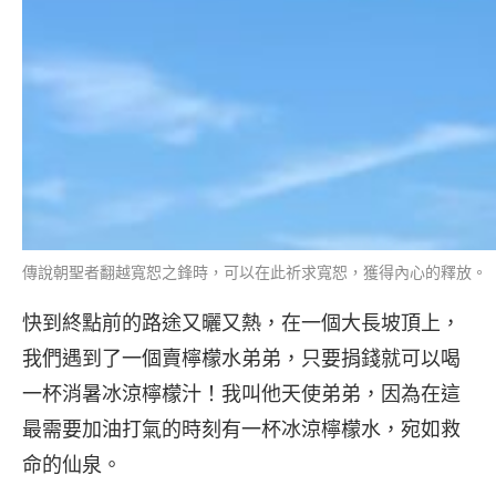
傳說朝聖者翻越寬恕之鋒時，可以在此祈求寬恕，獲得內心的釋放。（圖：I
快到終點前的路途又曬又熱，在一個大長坡頂上，
我們遇到了一個賣檸檬水弟弟，只要捐錢就可以喝
一杯消暑冰涼檸檬汁！我叫他天使弟弟，因為在這
最需要加油打氣的時刻有一杯冰涼檸檬水，宛如救
命的仙泉。