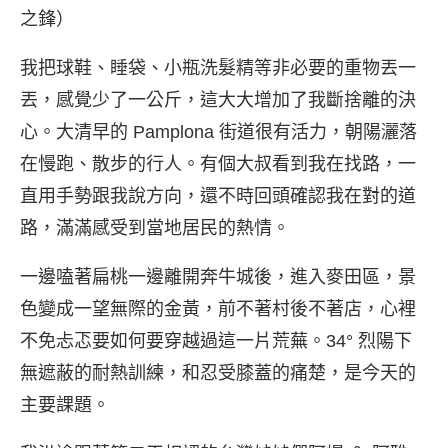
之鋒）
我把球鞋、睡袋、小瓶洗髮精等非必要的重物丟一
丟，感覺少了一公斤，這大大增加了我斷捨離的決
心。大清早的 Pamplona 街道很有活力，朝陽灑落
在慢跑、散步的行人。有個大叔看到我在找路，一
直用手勢跟我說方向，還不時回頭確認我在對的道
路，滿滿感受到當地居民的熱情。
一邊嗑著扁桃一邊離開奔牛城後，進入麥田區，景
色變成一望無際的金黃，前不著村後不著店，心裡
不免忐忑要如何要穿越過這一片荒蕪。34° 烈陽下
無遮蔽的耐熱訓練，和忍受膝蓋的痛楚，是今天的
主要課題。