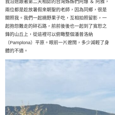
我沿途跟著第二天相認的台灣姊姊們阿爆 ＆ 阿雅，
兩位都是趁放暑假來朝聖的老師，因為同鄉，很是
關照我。我們一起摘野果子吃，互相拍照留影，一
起抱怨難走的碎石路，前前後後也一起到了寬恕之
鋒的山丘上，從這裡可以俯瞰整個潘普洛納
（Pamplona）平原。眼前一片遼闊，多少減輕了身
體的不適。