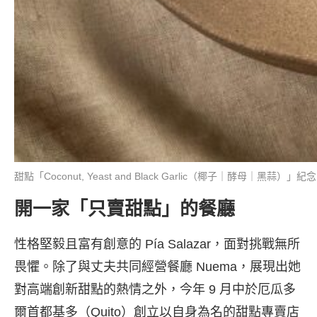
甜點「Coconut, Yeast and Black Garlic（椰子｜酵母｜黑蒜）」紀
開一家「只賣甜點」的餐廳
性格堅毅且富有創意的 Pía Salazar，面對挑戰無所
畏懼。除了與丈夫共同經營餐廳 Nuema，展現出她
對高端創新甜點的熱情之外，今年 9 月中於厄瓜多
爾首都基多（Quito）創立以自身為名的甜點專賣店