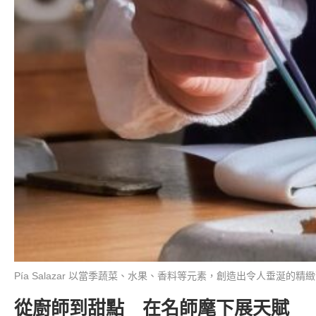
Pía Salazar 以當季蔬菜、水果、香料等元素，創造出令人垂涎的精緻甜點（
從廚師到甜點 在名師麾下展天賦