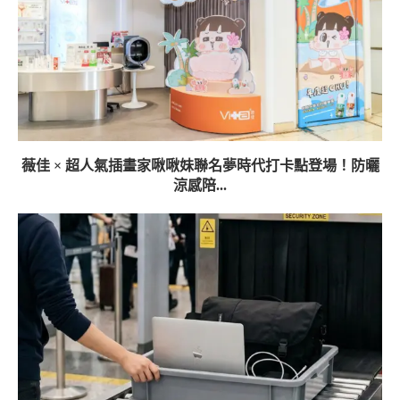
薇佳 × 超人氣插畫家啾啾妹聯名夢時代打卡點登場！防曬
涼感陪...