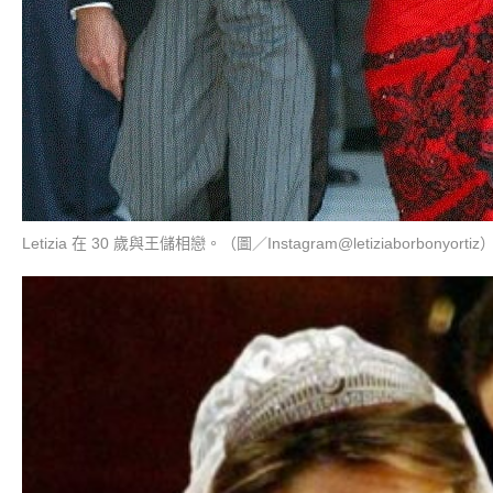
Letizia 在 30 歲與王儲相戀。（圖／Instagram@letiziaborbonyortiz