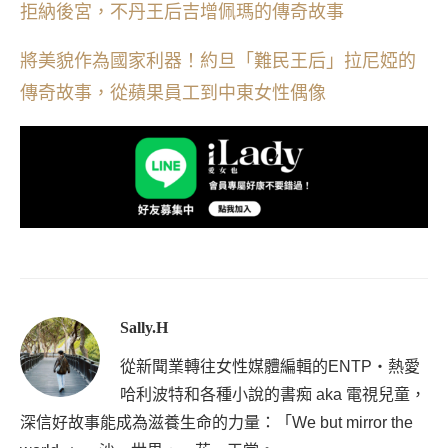
拒納後宮，不丹王后吉增佩瑪的傳奇故事
將美貌作為國家利器！約旦「難民王后」拉尼婭的
傳奇故事，從蘋果員工到中東女性偶像
Sally.H
從新聞業轉往女性媒體編輯的ENTP・熱愛
哈利波特和各種小說的書痴 aka 電視兒童，
深信好故事能成為滋養生命的力量：「We but mirror the